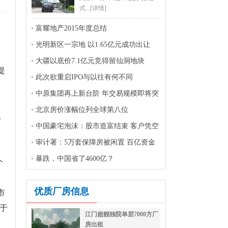
式...
[详情]
富耀地产2015年度总结
光明新区一宗地 以1.65亿元成功出让
大疆以底价7.1亿元竞得留仙洞地块
提
此次欲重启IPO与以往有何不同
中原集团再上新台阶 年交易规模即将突
破万亿大关
北京房价涨幅位列全球第八位
地
中国豪宅泡沫：股市造富结束 客户凭空
消失了不少
审计署：5万套保障房被闲置 百亿资金
合
未有效利用
暴跌，中国省了4600亿？
个
优质厂房信息
市
于
江门超靓独院单层7000方厂
房出租