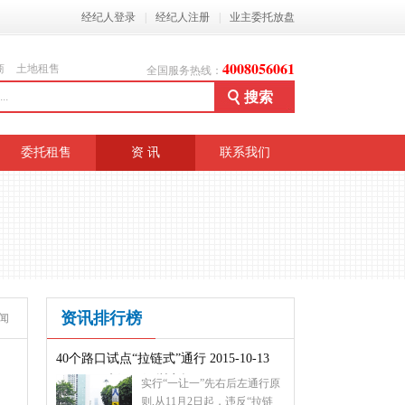
经纪人登录
|
经纪人注册
|
业主委托放盘
4008056061
商
土地租售
全国服务热线：
委托租售
资 讯
联系我们
资讯排行榜
闻
40个路口试点“拉链式”通行 2015-10-13
08:12:46 来源：深圳商报
实行“一让一”先右后左通行原
则,从11月2日起，违反“拉链