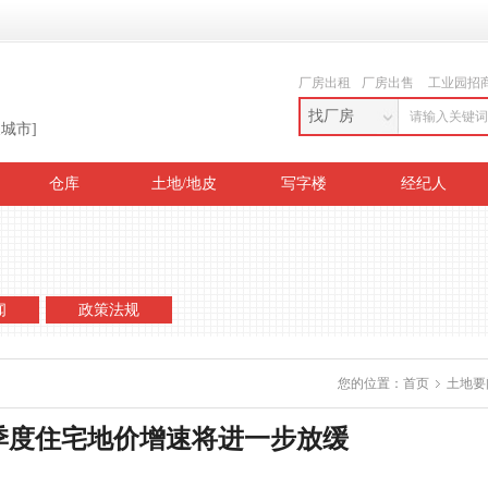
厂房出租
厂房出售
工业园招
找厂房
换城市]
仓库
土地/地皮
写字楼
经纪人
闻
政策法规
您的位置：
首页
土地要
季度住宅地价增速将进一步放缓